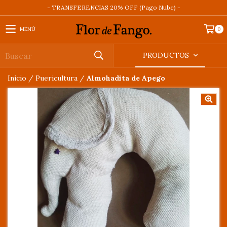
- TRANSFERENCIAS 20% OFF (Pago Nube) -
MENÚ
0
PRODUCTOS
Inicio
/
Puericultura
/
Almohadita de Apego