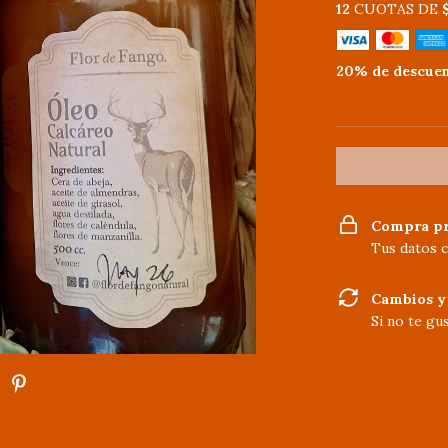
12
CUOTAS DE
20% de descue
VER MEDIOS D
Compra pr
Tus datos c
Cambios y
Si no te gu