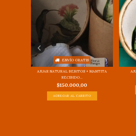
S
ENVÍO GRATIS
- REPUESTO
AJUAR NATURAL BEBITOS + MANTITA
AJ
RECIBIDO...
$150.000,00