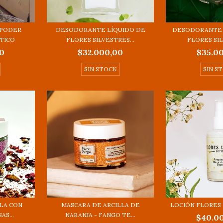
 PODER
DESODORANTE LÍQUIDO DE
DESODORANTE 
TICO
FLORES SILVESTRES...
FLORES SIL
0
$32.000,00
$35.0
SIN STOCK
SIN S
LA CON
MASCARA DE ARCILLA DE
LOCIÓN FLORES 
AS...
NARANJA - FANGO TE...
$40.0