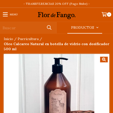
- TRANSFERENCIAS 20% OFF (Pago Nube) -
MENÚ
0
PRODUCTOS
Inicio
/
Puericultura
/
Oleo Calcareo Natural en botella de vidrio con dosificador
500 ml